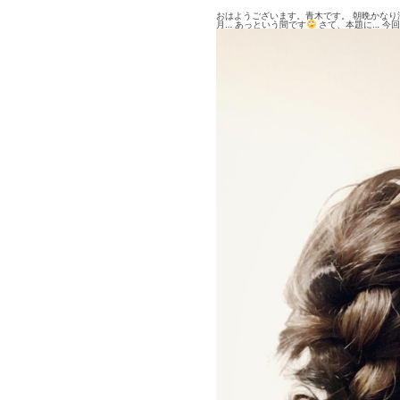
おはようございます。青木です。 朝晩かなり
月… あっという間です
さて、本題に… 今