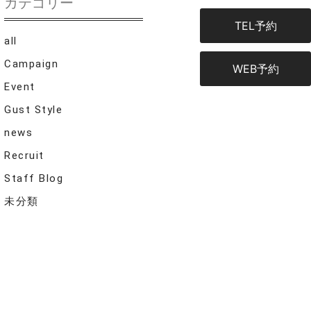
カテゴリー
TEL予約
all
Campaign
WEB予約
Event
Gust Style
news
Recruit
Staff Blog
未分類