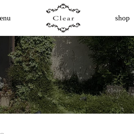
enu
shop