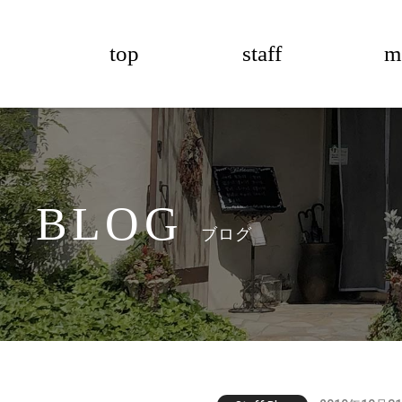
top
staff
m
BLOG
ブログ