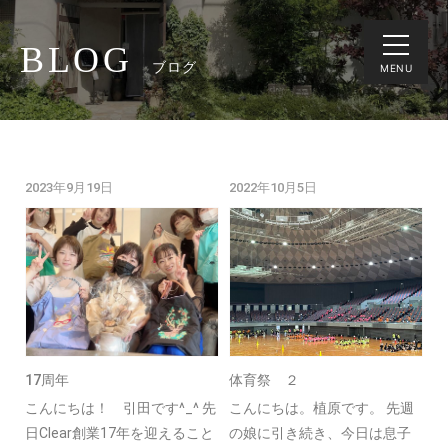
BLOG
ブログ
MENU
2023年9月19日
2022年10月5日
17周年
体育祭 ２
こんにちは！ 引田です^_^ 先
こんにちは。植原です。 先週
日Clear創業17年を迎えること
の娘に引き続き、今日は息子