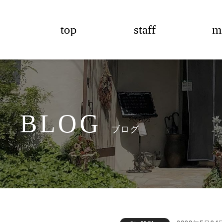
top
staff
m
BLOG
ブログ