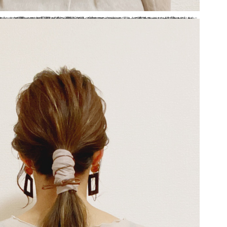
け！
ないって感じで
ブログに載せてましたが
ほとんど変わった感はないですが
レンジすることが日課となってます！
あとはバランス見て髪の毛引っ張り出して終わり！！
毎日アイロン巻いてからアレンジ
私も最近やっとカラーをする事ができました！
良くマメやねぇ～って言われますが
♪
めっちゃ簡単なのしかしませんが
…