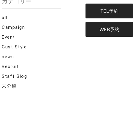
カテゴリー
TEL予約
all
Campaign
WEB予約
Event
Gust Style
news
Recruit
Staff Blog
未分類