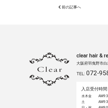
前の記事へ
clear hair
大阪府羽曳野市白鳥2
072-95
TEL:
入店受付時間
水木金
AM9
土
AM9
日・祝
AM9