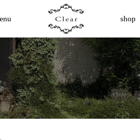
enu
shop