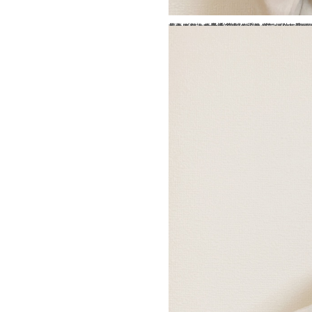
こんばんは☆青木です
根元のプリンが気になってイライラ
自分の中でやったというだけでテンション上がります！！
苦になったことがあまりなく
一つに結んで最近多いひもでくるくるするだ
ハイ！それだけでおしゃれに見えませんか？
ずーっと私の髪の毛はロングなので
(^.^
逆にそのままでは外に出れ
)
(#^.^#)
(
｀
_´)
ゞ笑
他のスタッフも
パッと見て
ア