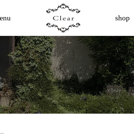
enu
shop