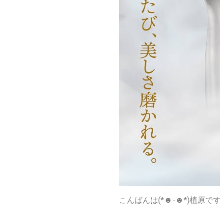
こんばんは(*☻-☻*)植原で