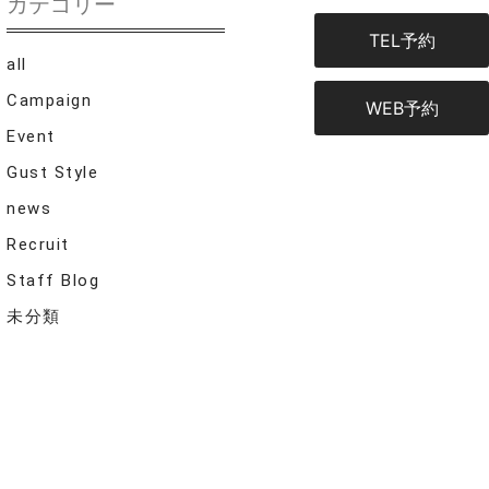
カテゴリー
TEL予約
all
Campaign
WEB予約
Event
Gust Style
news
Recruit
Staff Blog
未分類