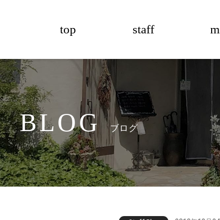
top
staff
m
BLOG
ブログ