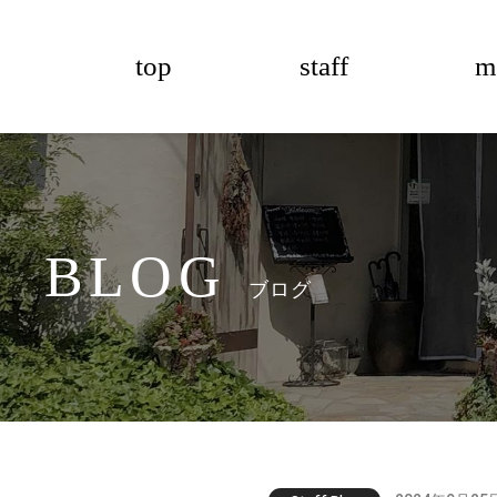
top
staff
m
BLOG
ブログ