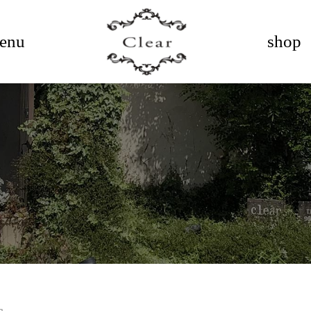
enu
shop