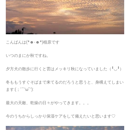
こんばんは(*☻-☻*)植原です
いつのまにか秋ですね。
夕方犬の散歩に行くと雲はメッキリ秋になっていました（╹◡╹）
冬ももうすぐそばまで来てるのだろうと思うと、身構えてしまい
ます:(；ﾞﾟ’ωﾟ’):
最大の天敵、乾燥の日々がやってきます。。。
今のうちからしっかり保湿ケアをして備えたいと思います♡