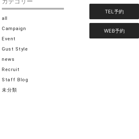
カテゴリー
TEL予約
all
Campaign
WEB予約
Event
Gust Style
news
Recruit
Staff Blog
未分類