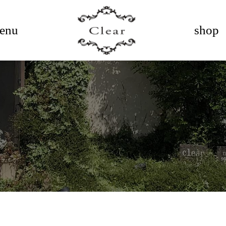
enu
shop