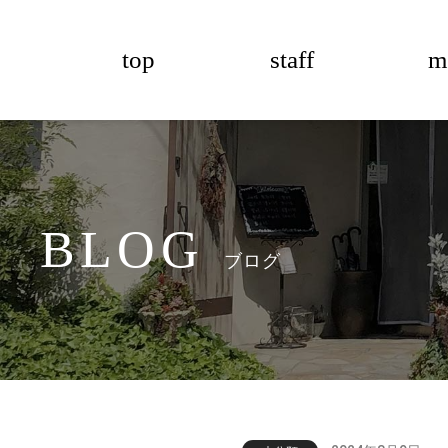
top
staff
m
BLOG
ブログ