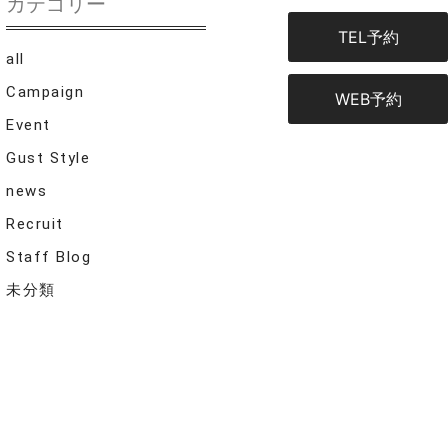
カテゴリー
TEL予約
all
Campaign
WEB予約
Event
Gust Style
news
Recruit
Staff Blog
未分類