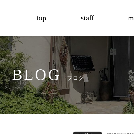
top
staff
m
BLOG
ブログ