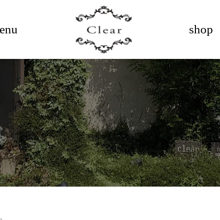
enu
shop