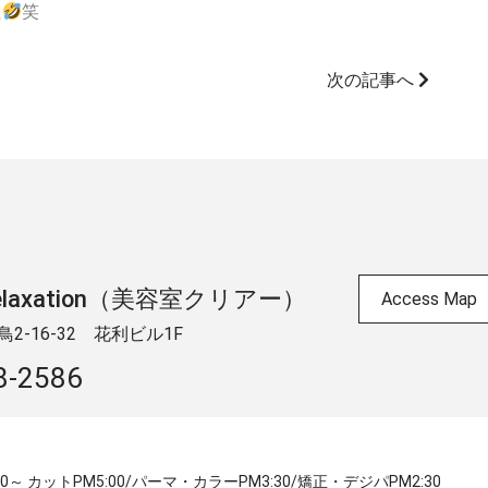
た
笑
次の記事へ
 & relaxation（美容室クリアー）
Access Map
-16-32 ​花利ビル1F
8-2586
:30～ カットPM5:00/パーマ・カラーPM3:30/矯正・デジパPM2:30