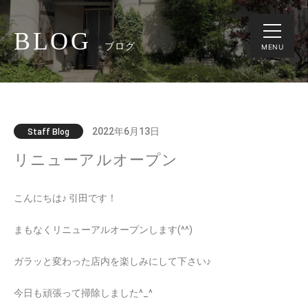
BLOG
ブログ
MENU
2022年6月13日
Staff Blog
リニューアルオープン
こんにちは♪ 引田です！
まもなくリニューアルオープンします(^^)
ガラッと変わった店内を楽しみにして下さい♪
今日も頑張って掃除しました^_^