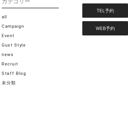
カテゴリー
TEL予約
all
Campaign
WEB予約
Event
Gust Style
news
Recruit
Staff Blog
未分類