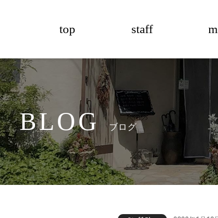
top
staff
m
BLOG
ブログ