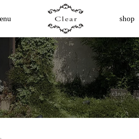
enu
shop