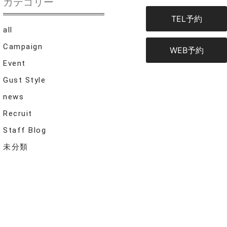
カテゴリー
TEL予約
all
Campaign
WEB予約
Event
Gust Style
news
Recruit
Staff Blog
未分類