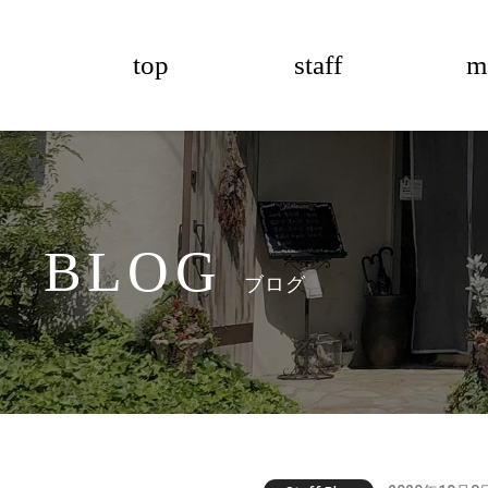
top
staff
m
BLOG
ブログ