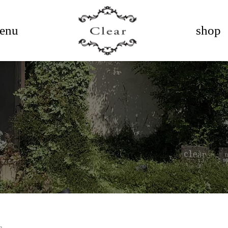
enu
shop